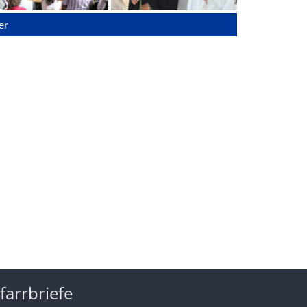
er
farrbriefe